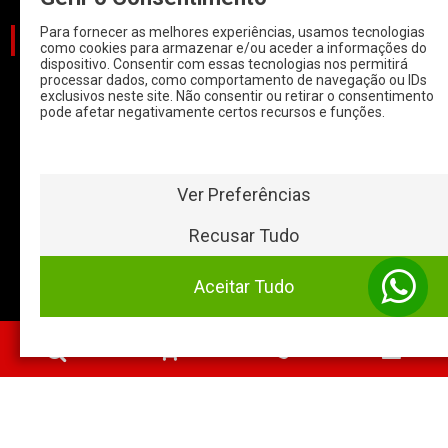
Para fornecer as melhores experiências, usamos tecnologias
CATEGORIAS
como cookies para armazenar e/ou aceder a informações do
dispositivo. Consentir com essas tecnologias nos permitirá
processar dados, como comportamento de navegação ou IDs
CARROS
exclusivos neste site. Não consentir ou retirar o consentimento
pode afetar negativamente certos recursos e funções.
CARROS COM
START & STOP
HYBRIDOS E
ELETRICOS
Ver Preferências
CLÁSSICOS
Recusar Tudo
MOTAS
Aceitar Tudo
Baterias Online
- 2026 ©
0