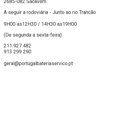
2685-082 Sacavém
A seguir a rodoviária - Junto ao rio Trancão
9H00 as12H30 / 14H30 as19H00
(De segunda a sexta-feira)
211 927 482
913 299 290
geral@portugalbateriaservico.pt