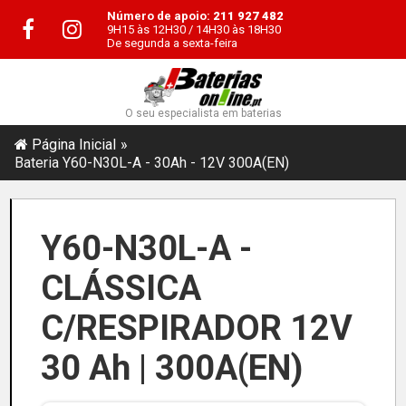
Número de apoio:
211 927 482
9H15 às 12H30 / 14H30 às 18H30
De segunda a sexta-feira
O seu especialista em baterias
Página Inicial
Bateria Y60-N30L-A - 30Ah - 12V 300A(EN)
Y60-N30L-A -
CLÁSSICA
C/RESPIRADOR 12V
30 Ah | 300A(EN)