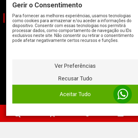
Gerir o Consentimento
Para fornecer as melhores experiências, usamos tecnologias
CATEGORIAS
como cookies para armazenar e/ou aceder a informações do
dispositivo. Consentir com essas tecnologias nos permitirá
processar dados, como comportamento de navegação ou IDs
CARROS
exclusivos neste site. Não consentir ou retirar o consentimento
pode afetar negativamente certos recursos e funções.
CARROS COM
START & STOP
HYBRIDOS E
ELETRICOS
Ver Preferências
CLÁSSICOS
Recusar Tudo
MOTAS
Aceitar Tudo
Baterias Online
- 2026 ©
0