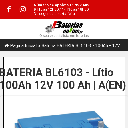
Número de apoio:
211 927 482
9H15 às 12H30 / 14H30 às 18H30
De segunda a sexta-feira
O seu especialista em baterias
Página Inicial
Bateria BATERIA BL6103 - 100Ah - 12V
BATERIA BL6103 - Lítio
100Ah 12V 100 Ah | A(EN)