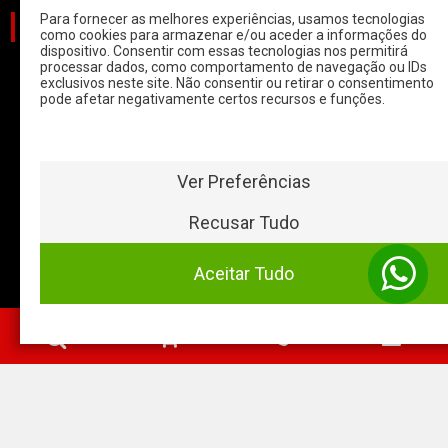
Para fornecer as melhores experiências, usamos tecnologias
CATEGORIAS
como cookies para armazenar e/ou aceder a informações do
dispositivo. Consentir com essas tecnologias nos permitirá
processar dados, como comportamento de navegação ou IDs
CARROS
exclusivos neste site. Não consentir ou retirar o consentimento
pode afetar negativamente certos recursos e funções.
CARROS COM
START & STOP
HYBRIDOS E
ELETRICOS
Ver Preferências
CLÁSSICOS
Recusar Tudo
MOTAS
Aceitar Tudo
Baterias Online
- 2026 ©
0