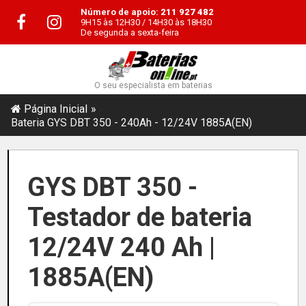
Número de apoio:
211 927 482
9H15 às 12H30 / 14H30 às 18H30
De segunda a sexta-feira
O seu especialista em baterias
Página Inicial
Bateria GYS DBT 350 - 240Ah - 12/24V 1885A(EN)
GYS DBT 350 -
Testador de bateria
12/24V 240 Ah |
1885A(EN)