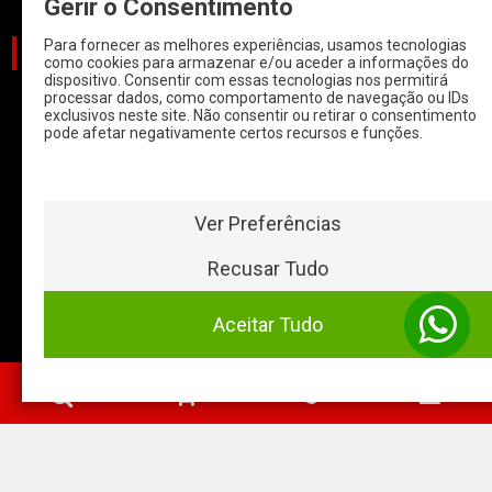
Gerir o Consentimento
Para fornecer as melhores experiências, usamos tecnologias
CATEGORIAS
como cookies para armazenar e/ou aceder a informações do
dispositivo. Consentir com essas tecnologias nos permitirá
processar dados, como comportamento de navegação ou IDs
CARROS
exclusivos neste site. Não consentir ou retirar o consentimento
pode afetar negativamente certos recursos e funções.
CARROS COM
START & STOP
HYBRIDOS E
ELETRICOS
Ver Preferências
CLÁSSICOS
Recusar Tudo
MOTAS
Aceitar Tudo
Baterias Online
- 2026 ©
0