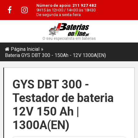
Número de apoio:
211 927 482
9H15 às 12H30 / 14H30 às 18H30
De segunda a sexta-feira
O seu especialista em baterias
Página Inicial
Bateria GYS DBT 300 - 150Ah - 12V 1300A(EN)
GYS DBT 300 -
Testador de bateria
12V 150 Ah |
1300A(EN)