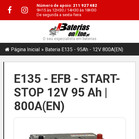
Número de apoio:
211 927 482
9H15 às 12H30 / 14H30 às 18H30
De segunda a sexta-feira
O seu especialista em baterias
Página Inicial
Bateria E135 - 95Ah - 12V 800A(EN)
E135 - EFB - START-
STOP 12V 95 Ah |
800A(EN)