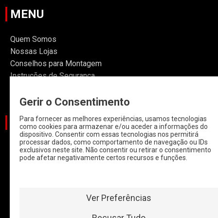
MENU
Quem Somos
Nossas Lojas
Conselhos para Montagem
Instruções de Segurança
Informações
Gerir o Consentimento
Para fornecer as melhores experiências, usamos tecnologias
CATEGORIAS
como cookies para armazenar e/ou aceder a informações do
dispositivo. Consentir com essas tecnologias nos permitirá
processar dados, como comportamento de navegação ou IDs
CARROS
exclusivos neste site. Não consentir ou retirar o consentimento
pode afetar negativamente certos recursos e funções.
CARROS COM
START & STOP
HYBRIDOS E
ELETRICOS
Ver Preferências
CLÁSSICOS
Recusar Tudo