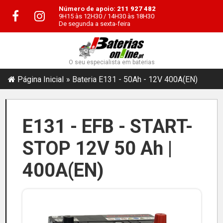
Número de apoio:
211 927 482
9H15 às 12H30 / 14H30 às 18H30
De segunda a sexta-feira
O seu especialista em baterias
Página Inicial
Bateria E131 - 50Ah - 12V 400A(EN)
E131 - EFB - START-
STOP 12V 50 Ah |
400A(EN)