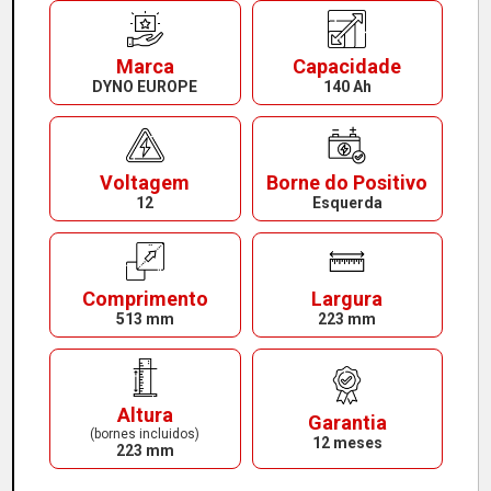
Marca
Capacidade
DYNO EUROPE
140 Ah
Voltagem
Borne do Positivo
12
Esquerda
Comprimento
Largura
513 mm
223 mm
Altura
Garantia
(bornes incluidos)
12 meses
223 mm