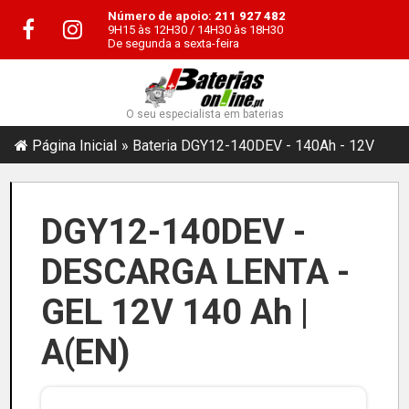
Número de apoio:
211 927 482
9H15 às 12H30 / 14H30 às 18H30
De segunda a sexta-feira
O seu especialista em baterias
Página Inicial
Bateria DGY12-140DEV - 140Ah - 12V
DGY12-140DEV -
DESCARGA LENTA -
GEL 12V 140 Ah |
A(EN)