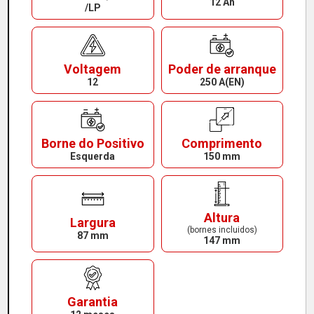
12 Ah
/LP
Voltagem
Poder de arranque
12
250 A(EN)
Borne do Positivo
Comprimento
Esquerda
150 mm
Altura
Largura
(bornes incluidos)
87 mm
147 mm
Garantia