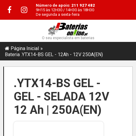
Número de apoio:
211 927 482
9H15 às 12H30 / 14H30 às 18H30
De segunda a sexta-feira
O seu especialista em baterias
Página Inicial
Bateria .YTX14-BS GEL - 12Ah - 12V 250A(EN)
.YTX14-BS GEL -
GEL - SELADA 12V
12 Ah | 250A(EN)