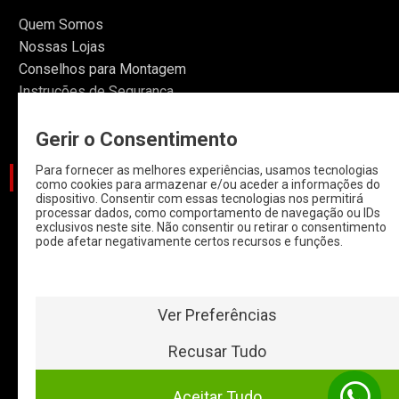
Quem Somos
Nossas Lojas
Conselhos para Montagem
Instruções de Segurança
Informações
Gerir o Consentimento
Para fornecer as melhores experiências, usamos tecnologias
CATEGORIAS
como cookies para armazenar e/ou aceder a informações do
dispositivo. Consentir com essas tecnologias nos permitirá
processar dados, como comportamento de navegação ou IDs
CARROS
exclusivos neste site. Não consentir ou retirar o consentimento
pode afetar negativamente certos recursos e funções.
CARROS COM
START & STOP
HYBRIDOS E
ELETRICOS
Ver Preferências
CLÁSSICOS
Recusar Tudo
MOTAS
Aceitar Tudo