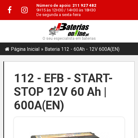
Número de apoio:
211 927 482
9H15 às 12H30 / 14H30 às 18H30
De segunda a sexta-feira
O seu especialista em baterias
Página Inicial
Bateria 112 - 60Ah - 12V 600A(EN)
112 - EFB - START-
STOP 12V 60 Ah |
600A(EN)