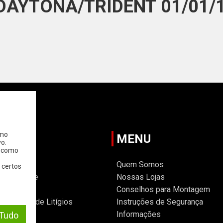
 DAYTONA/TRIDENT 01/01/1
omo
TANTE
MENU
o.
, como
Gerais
Quem Somos
 certos
Privacidade
Nossas Lojas
 Cookies
Conselhos para Montagem
ternativa de Litígios
Instruções de Segurança
Informações
 Tudo