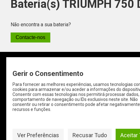
Bateria(s) TRIUMPH 750
Não encontra a sua bateria?
Contacte-nos
Gerir o Consentimento
Para fornecer as melhores experiências, usamos tecnologias c
QUEM SOMOS
IMPOR
cookies para armazenar e/ou aceder a informações do dispositiv
Consentir com essas tecnologias nos permitirá processar dados
comportamento de navegação ou IDs exclusivos neste site. Não
Baterias-online é uma empresa portuguesa
Condições 
consentir ou retirar o consentimento pode afetar negativamente
recursos e funções.
que trabalha diretamente com grandes
Politica de 
fabricantes europeus e oferece uma seleção
Política de
de baterias de qualidade de origem para
Resolução Al
todos os setores automóveis assim como
Ver Preferências
Recusar Tudo
Aceitar