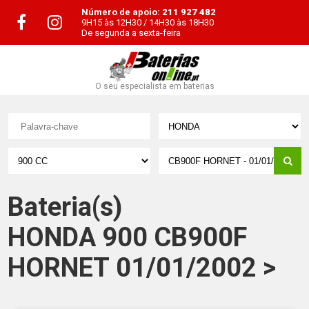
Número de apoio:
211 927 482
9H15 às 12H30 / 14H30 às 18H30
De segunda a sexta-feira
O seu especialista em baterias
Bateria(s)
HONDA 900 CB900F
HORNET 01/01/2002 >