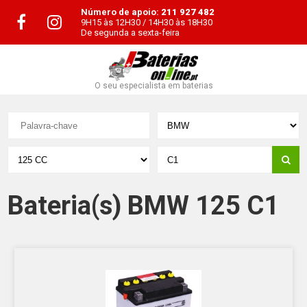
Número de apoio:
211 927 482
9H15 às 12H30 / 14H30 às 18H30
De segunda a sexta-feira
O seu especialista em baterias
Bateria(s) BMW 125 C1