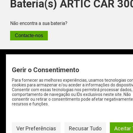
Bateria(s) ARTIC CAR 3
Não encontra a sua bateria?
Contacte-nos
Gerir o Consentimento
Para fornecer as melhores experiências, usamos tecnologias c
QUEM SOMOS
IMPOR
cookies para armazenar e/ou aceder a informações do dispositiv
Consentir com essas tecnologias nos permitirá processar dados
comportamento de navegação ou IDs exclusivos neste site. Não
Baterias-online é uma empresa portuguesa
Condições 
consentir ou retirar o consentimento pode afetar negativamente
recursos e funções.
que trabalha diretamente com grandes
Politica de 
fabricantes europeus e oferece uma seleção
Política de
de baterias de qualidade de origem para
Resolução Al
todos os setores automóveis assim como
Ver Preferências
Recusar Tudo
Aceitar