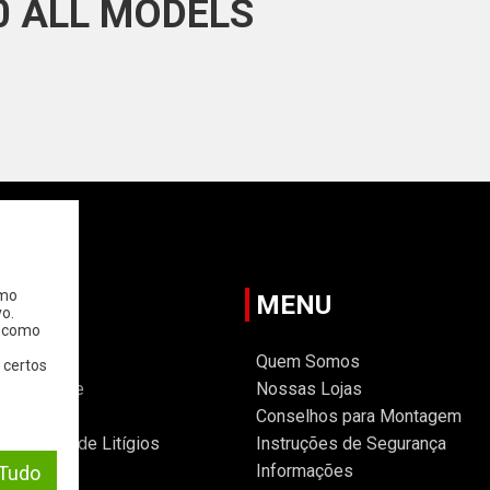
00 ALL MODELS
omo
TANTE
MENU
o.
, como
Gerais
Quem Somos
 certos
Privacidade
Nossas Lojas
 Cookies
Conselhos para Montagem
ternativa de Litígios
Instruções de Segurança
Informações
 Tudo