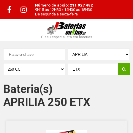
Número de apoio:
211 927 482
9H15 às 12H30 / 14H30 às 18H30
De segunda a sexta-feira
O seu especialista em baterias
Bateria(s)
APRILIA 250 ETX