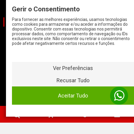
Informações
Gerir o Consentimento
Para fornecer as melhores experiências, usamos tecnologias
CATEGORIAS
como cookies para armazenar e/ou aceder a informações do
dispositivo. Consentir com essas tecnologias nos permitirá
processar dados, como comportamento de navegação ou IDs
CARROS
exclusivos neste site. Não consentir ou retirar o consentimento
pode afetar negativamente certos recursos e funções.
CARROS COM
START & STOP
HYBRIDOS E
ELETRICOS
Ver Preferências
CLÁSSICOS
Recusar Tudo
MOTAS
Aceitar Tudo
Baterias Online
- 2026 ©
0