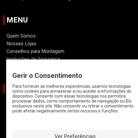
MENU
Quem Somos
Nossas Lojas
Conselhos para Montagem
Instruções de Segurança
Informações
Gerir o Consentimento
Para fornecer as melhores experiências, usamos tecnologias
CATEGORIAS
como cookies para armazenar e/ou aceder a informações do
dispositivo. Consentir com essas tecnologias nos permitirá
processar dados, como comportamento de navegação ou IDs
CARROS
exclusivos neste site. Não consentir ou retirar o consentimento
pode afetar negativamente certos recursos e funções.
CARROS COM
START & STOP
HYBRIDOS E
ELETRICOS
Ver Preferências