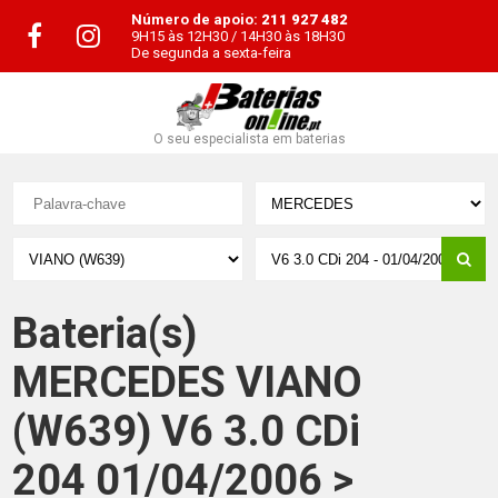
Número de apoio:
211 927 482
9H15 às 12H30 / 14H30 às 18H30
De segunda a sexta-feira
O seu especialista em baterias
Bateria(s)
MERCEDES VIANO
(W639) V6 3.0 CDi
204 01/04/2006 >