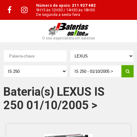
Número de apoio:
211 927 482
9H15 às 12H30 / 14H30 às 18H30
De segunda a sexta-feira
O seu especialista em baterias
Bateria(s) LEXUS IS
250 01/10/2005 >