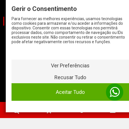
Informações
Gerir o Consentimento
Para fornecer as melhores experiências, usamos tecnologias
CATEGORIAS
como cookies para armazenar e/ou aceder a informações do
dispositivo. Consentir com essas tecnologias nos permitirá
processar dados, como comportamento de navegação ou IDs
CARROS
exclusivos neste site. Não consentir ou retirar o consentimento
pode afetar negativamente certos recursos e funções.
CARROS COM
START & STOP
HYBRIDOS E
ELETRICOS
Ver Preferências
CLÁSSICOS
Recusar Tudo
MOTAS
Aceitar Tudo
Baterias Online
- 2026 ©
0